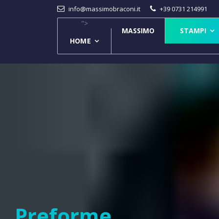
info@massimobraconi.it
+39 0731 214991
">
MASSIMO
STAMPI
HOME
Preforme