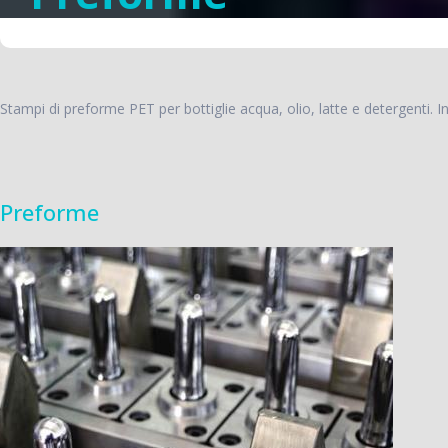
Stampi di preforme PET per bottiglie acqua, olio, latte e detergenti. I
Preforme