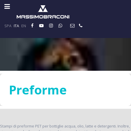
SPA
ITA
EN
Preforme
Stampi di preforme PET per bottiglie acqua, olio, latte e detergenti. Inoltre,