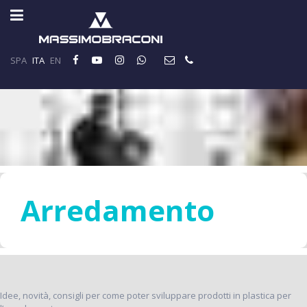
SPA
ITA
EN
Arredamento
Idee, novità, consigli per come poter sviluppare prodotti in plastica per