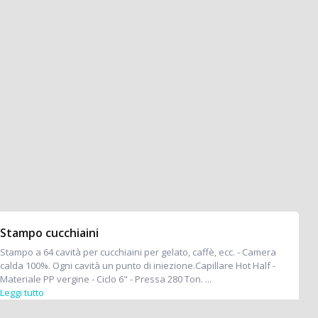
Stampo cucchiaini
Stampo a 64 cavità per cucchiaini per gelato, caffè, ecc. - Camera
calda 100%. Ogni cavità un punto di iniezione.Capillare Hot Half -
Materiale PP vergine - Ciclo 6" - Pressa 280 Ton. ...
Leggi tutto