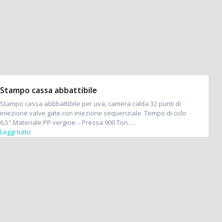
Stampo cassa abbattibile
Stampo cassa abbbattibile per uva, camera calda 32 punti di
iniezione valve gate con iniezione sequenziale. Tempo di ciclo
6,5".Materiale PP vergine. - Pressa 900 Ton. ...
Leggi tutto