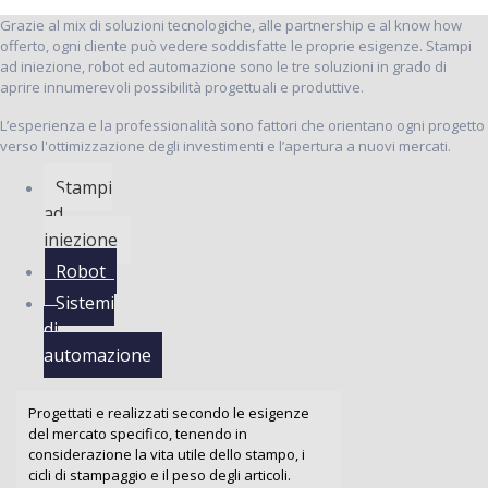
Grazie al mix di soluzioni tecnologiche, alle partnership e al know how
offerto, ogni cliente può vedere soddisfatte le proprie esigenze. Stampi
ad iniezione, robot ed automazione sono le tre soluzioni in grado di
aprire innumerevoli possibilità progettuali e produttive.
L’esperienza e la professionalità sono fattori che orientano ogni progetto
verso l'ottimizzazione degli investimenti e l’apertura a nuovi mercati.
Stampi
ad
iniezione
Robot
Sistemi
di
automazione
Progettati e realizzati secondo le esigenze
del mercato specifico, tenendo in
considerazione la vita utile dello stampo, i
cicli di stampaggio e il peso degli articoli.