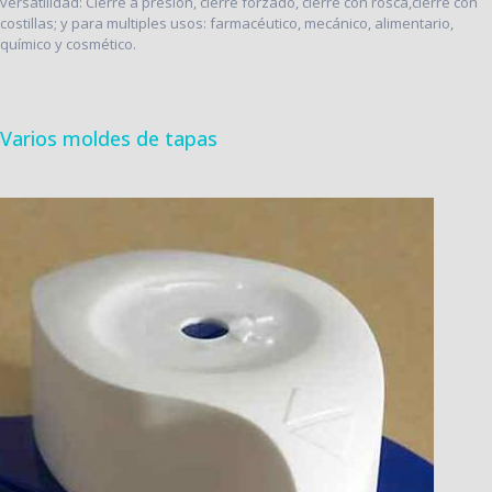
versatilidad: Cierre a presión, cierre forzado, cierre con rosca,cierre con
costillas; y para multiples usos: farmacéutico, mecánico, alimentario,
químico y cosmético.
Varios moldes de tapas