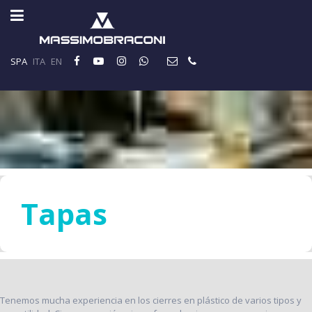
SPA
ITA
EN
Tapas
Tenemos mucha experiencia en los cierres en plástico de varios tipos y