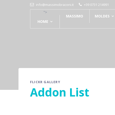
info@massimobraconi.it
+39 0731 214991
">
MASSIMO
MOLDES
HOME
FLICKR GALLERY
Addon List