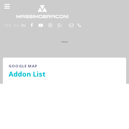
SPA
ITA
EN
GOOGLE MAP
Addon List