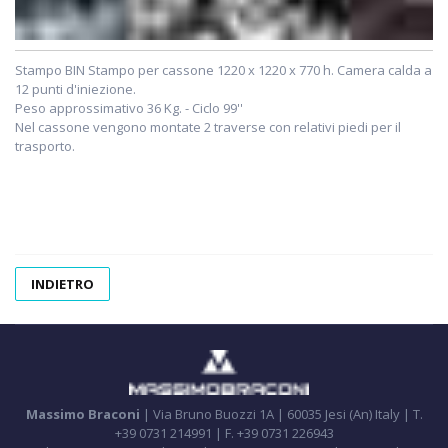
Stampo BIN Stampo per cassone 1220 x 1220 x 770 h. Camera calda a
12 punti d'iniezione.
Peso approssimativo 36 Kg. - Ciclo 99''
Nel cassone vengono montate 2 traverse con relativi piedi per il
trasporto.
INDIETRO
Massimo Braconi
| Via Bruno Buozzi 1A | 60035 Jesi (An) Italy | T.
+39 0731 214991 | F. +39 0731 226943