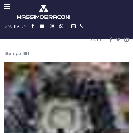
SPA
ITA
EN
Share
Stampo BIN