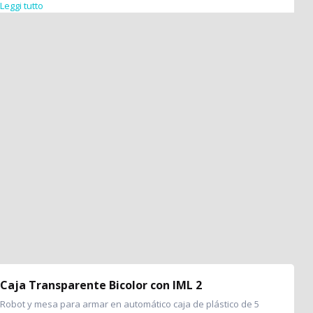
Leggi tutto
Caja Transparente Bicolor con IML 2
Robot y mesa para armar en automático caja de plástico de 5