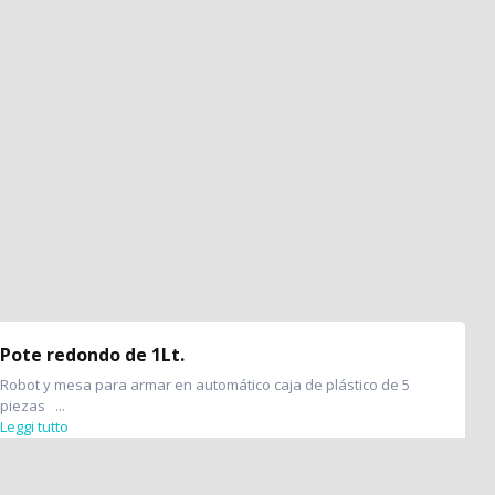
Pote redondo de 1Lt.
Robot y mesa para armar en automático caja de plástico de 5
piezas ...
Leggi tutto