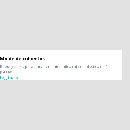
Molde de cubiertos
Robot y mesa para armar en automático caja de plástico de 5
piezas ...
Leggi tutto