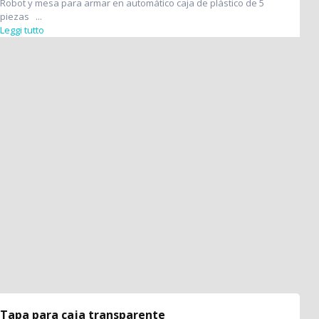
Robot y mesa para armar en automático caja de plástico de 5
piezas ...
Leggi tutto
Tapa para caja transparente