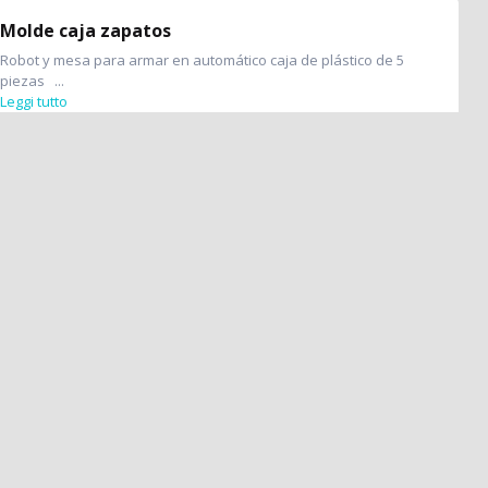
Molde caja zapatos
Robot y mesa para armar en automático caja de plástico de 5
piezas ...
Leggi tutto