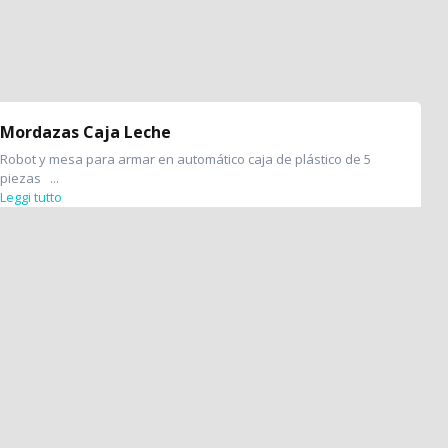
Mordazas Caja Leche
Robot y mesa para armar en automático caja de plástico de 5
piezas ...
Leggi tutto