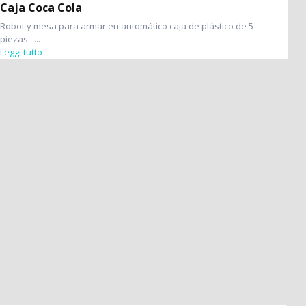
Caja Coca Cola
Robot y mesa para armar en automático caja de plástico de 5
piezas ...
Leggi tutto