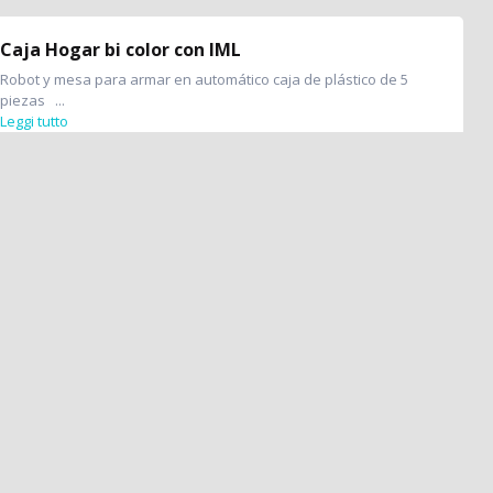
Caja Hogar bi color con IML
Robot y mesa para armar en automático caja de plástico de 5
piezas ...
Leggi tutto