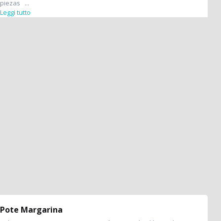
piezas ...
Leggi tutto
Pote Margarina