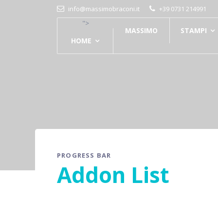
info@massimobraconi.it
+39 0731 214991
">
MASSIMO
STAMPI
HOME
PROGRESS BAR
Addon List